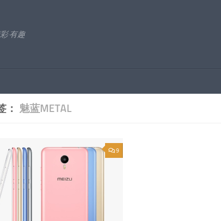
彩·有趣
签：
魅蓝METAL
9