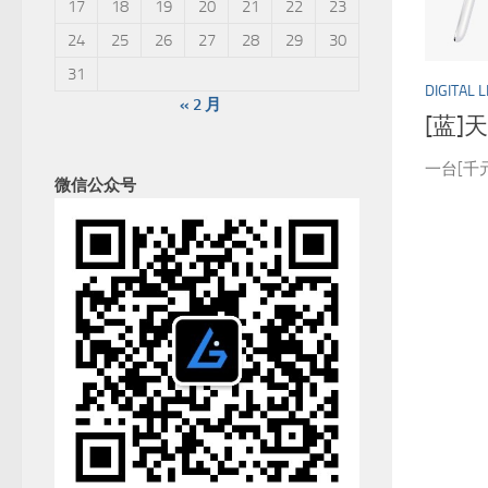
17
18
19
20
21
22
23
24
25
26
27
28
29
30
31
DIGITAL L
« 2 月
[蓝]
一台[千
微信公众号