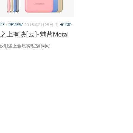
IFE
/
REVIEW
2016年2月25日
由
HC.GIO
天之上有块[云]-魅蓝Metal
元机]遇上金属实现(魅族风)