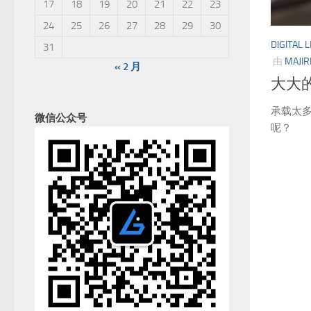
17
18
19
20
21
22
23
24
25
26
27
28
29
30
DIGITAL L
31
由
MAJIR
« 2 月
大大的
承载太多
微信公众号
呢？