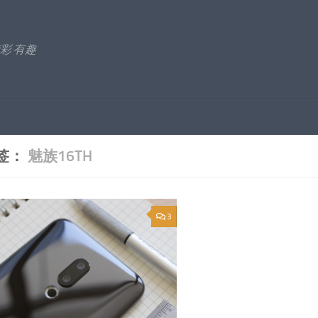
彩·有趣
签：
魅族16TH
3