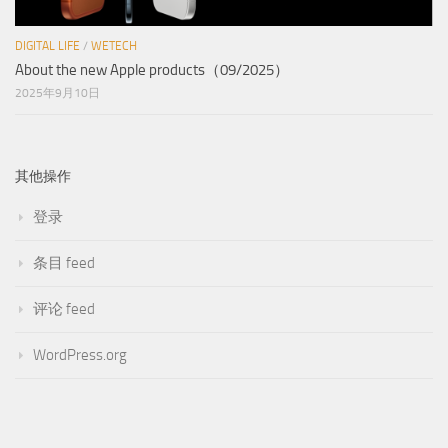
DIGITAL LIFE
/
WETECH
About the new Apple products（09/2025）
2025年9月10日
其他操作
登录
条目 feed
评论 feed
WordPress.org