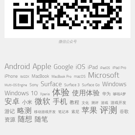
微信公众号
Apple
Android
Google
iOS
iPad
iPad Pro
iPadOS
Microsoft
iPhone
MacBook
MacBook Pro
macOS
libGDX
Surface
Windows
Sony
Surface 3
Surface Go
Multi-OS Engine
体验
使用体验
Windows 10
华为
Xperia
哆啦A梦
微软
安卓
手机
小米
教程
测评
游戏
游戏开发
文化
评测
苹果
略测
游记
谷歌
移动游戏开发
索尼
笔记本
随想
随笔
资源