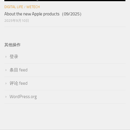
DIGITAL LIFE
/
WETECH
About the new Apple products（09/2025）
2025年9月10日
其他操作
登录
条目 feed
评论 feed
WordPress.org