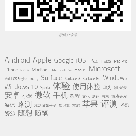
微信公众号
Apple
Android
Google
iOS
iPad
iPad Pro
iPadOS
Microsoft
iPhone
MacBook
MacBook Pro
macOS
libGDX
Surface
Windows
Sony
Surface 3
Surface Go
Multi-OS Engine
体验
使用体验
Windows 10
华为
Xperia
哆啦A梦
微软
安卓
手机
小米
教程
测评
游戏
游戏开发
文化
评测
苹果
略测
游记
谷歌
移动游戏开发
索尼
笔记本
随想
随笔
资源