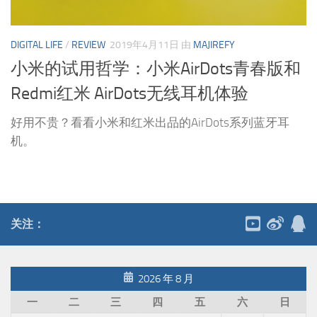
DIGITAL LIFE
/
REVIEW
2019年4月11日
由
MAJIREFY
小米的试用哲学：小米AirDots青春版和
Redmi红米 AirDots无线耳机体验
好用不贵？看看小米和红米出品的AirDots系列蓝牙耳
机。
关注：
2026 年 8 月
一
二
三
四
五
六
日