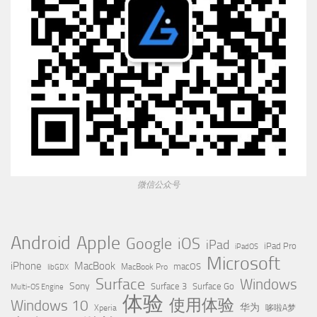
微信公众号
Apple
Android
Google
iOS
iPad
iPad Pro
iPadOS
Microsoft
iPhone
MacBook
MacBook Pro
macOS
libGDX
Surface
Windows
Sony
Surface 3
Surface Go
Multi-OS Engine
体验
使用体验
Windows 10
华为
Xperia
哆啦A梦