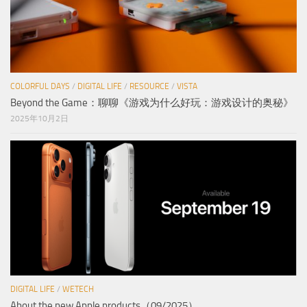
COLORFUL DAYS
/
DIGITAL LIFE
/
RESOURCE
/
VISTA
Beyond the Game：聊聊《游戏为什么好玩：游戏设计的奥秘》
2025年10月2日
DIGITAL LIFE
/
WETECH
About the new Apple products（09/2025）