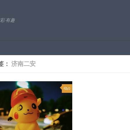
彩·有趣
签：
济南二安
0