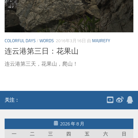
COLORFUL DAYS
/
WORDS
2016年3月16日
由
MAJIREFY
连云港第三日：花果山
连云港第三天，花果山，爬山！
关注：
2026 年 8 月
一
二
三
四
五
六
日