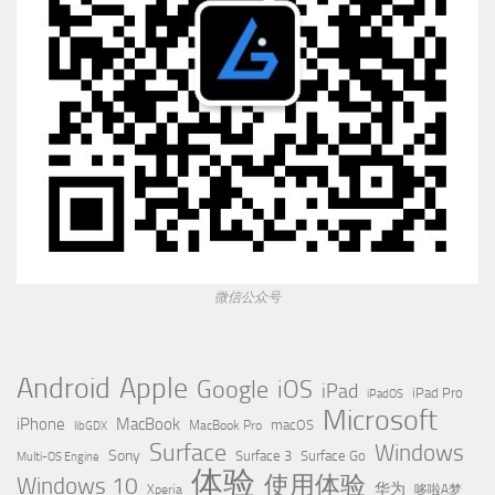
微信公众号
Apple
Android
Google
iOS
iPad
iPad Pro
iPadOS
Microsoft
iPhone
MacBook
MacBook Pro
macOS
libGDX
Surface
Windows
Sony
Surface 3
Surface Go
Multi-OS Engine
体验
使用体验
Windows 10
华为
Xperia
哆啦A梦