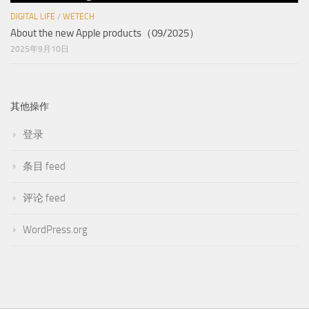
DIGITAL LIFE
/
WETECH
About the new Apple products（09/2025）
2025年9月10日
其他操作
登录
条目 feed
评论 feed
WordPress.org