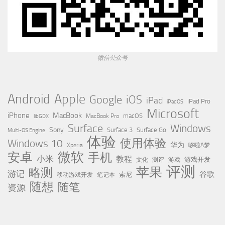
微信公众号
Apple
Android
Google
iOS
iPad
iPad Pro
iPadOS
Microsoft
iPhone
MacBook
MacBook Pro
macOS
libGDX
Surface
Windows
Sony
Surface 3
Surface Go
Multi-OS Engine
体验
使用体验
Windows 10
华为
Xperia
哆啦A梦
微软
安卓
手机
小米
教程
测评
游戏
游戏开发
文化
评测
苹果
略测
游记
谷歌
移动游戏开发
索尼
笔记本
随想
随笔
资源