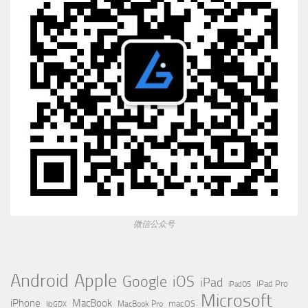
微信公众号
Apple
Android
Google
iOS
iPad
iPad Pro
iPadOS
Microsoft
iPhone
MacBook
MacBook Pro
macOS
libGDX