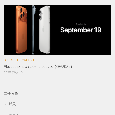
DIGITAL LIFE
/
WETECH
About the new Apple products（09/2025）
2025年9月10日
其他操作
登录