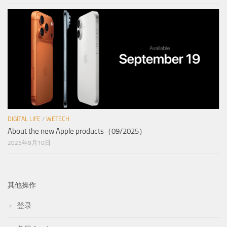
DIGITAL LIFE
/
WETECH
About the new Apple products（09/2025）
2025年9月10日
其他操作
登录