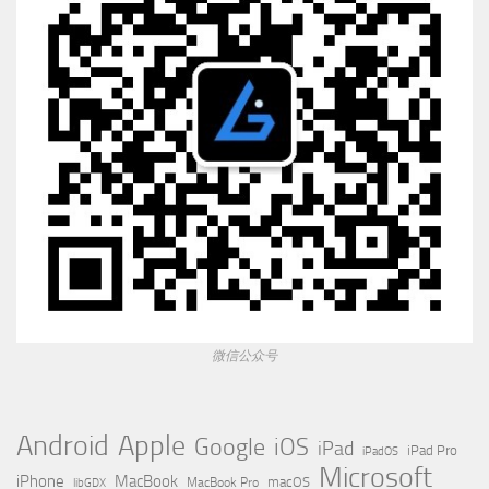
微信公众号
Apple
Android
Google
iOS
iPad
iPad Pro
iPadOS
Microsoft
iPhone
MacBook
MacBook Pro
macOS
libGDX