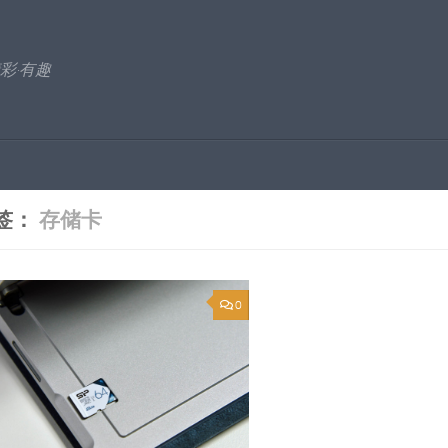
彩·有趣
签：
存储卡
0