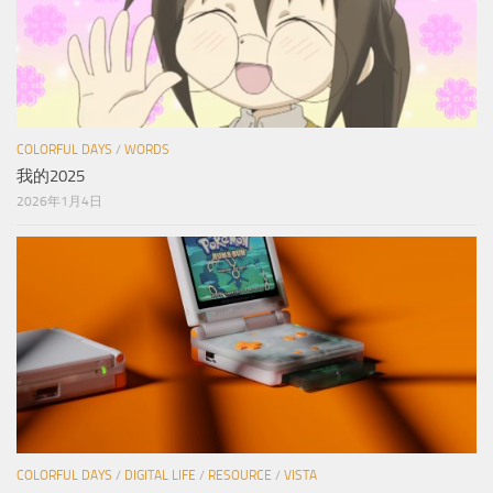
COLORFUL DAYS
/
WORDS
我的2025
2026年1月4日
COLORFUL DAYS
/
DIGITAL LIFE
/
RESOURCE
/
VISTA